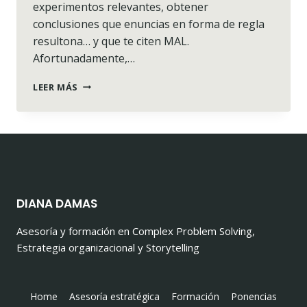
experimentos relevantes, obtener
conclusiones que enuncias en forma de regla
resultona… y que te citen MAL.
Afortunadamente,…
MEHRABIAN,
LEER MÁS
ESE
POBRE
DESGRACIADO
(O
CÓMO
HUIR
DE
REGLAS
DIANA DAMAS
QUE
NO
Asesoría y formación en Complex Problem Solving,
SON
Estrategia organizacional y Storytelling
REGLAS)
Home
Asesoría estratégica
Formación
Ponencias